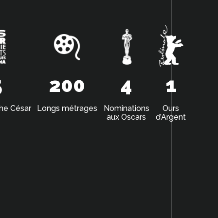
5
200
4
1
the César
Longs métrages
Nominations
Ours
aux Oscars
d’Argent