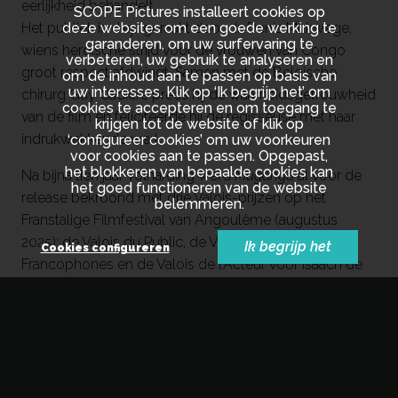
eerlijkheid behandelt.
SCOPE Pictures installeert cookies op
Het publiek is diep geraakt door dr. Denis Mukwege,
deze websites om een goede werking te
garanderen, om uw surfervaring te
wiens heroïsche strijd voor de vrouwen van Congo
verbeteren, uw gebruik te analyseren en
groot respect afdwingt. Samen met de Belgische
om de inhoud aan te passen op basis van
uw interesses. Klik op ‘Ik begrijp het’ om
chirurg Guy Cadière prees hij de waarheidsgetrouwheid
cookies te accepteren en om toegang te
van de film en feliciteerde hij de regisseuse met haar
krijgen tot de website of klik op
indrukwekkende werk.
‘configureer cookies’ om uw voorkeuren
voor cookies aan te passen. Opgepast,
het blokkeren van bepaalde cookies kan
Na bijna tien jaar volharding werd
Muganga
al vóór de
het goed functioneren van de website
release bekroond met drie Valois-prijzen op het
belemmeren.
Franstalige Filmfestival van Angoulême (augustus
2025): de Valois du Public, de Valois des Étudiants
Ik begrijp het
Cookies configureren
Francophones en de Valois de l’Acteur voor Isaach de
Bankolé.