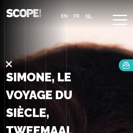
EN
FR
NL
SIMONE, LE
VOYAGE DU
SIÈCLE,
TWEEMAAL