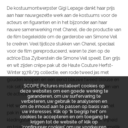
De kostuumontwerpster Gigi Lepage dankt haar prijs
aan haar nauwgezette werk aan de kostuums voor de
acteurs en figuranten en in het bijzonder aan haar
nauwe samenwerking met Chanel, die de productie van
de film begeleidde om de garderobe van Simone Veil
te creëren. Veel tijdloze stukken van Chanel, speciaal
voor de film gereproduceerd, waren te zien op de
actrice Elsa Zylberstein die Simone Veil speelt. Een grijs
en wit zijden crêpe pak uit de Haute Couture Herfst-
Winter 1978/79 collectie, een rode tweed jas met
gouden knopen en een eend blauwe tweed blouse en
SCOPE Pictures installeert cookies op
rok set maakten allemaal deel uit van het optreden van
deze websites om een goede werking te
de actrice in de film.
garanderen, om uw surfervaring te
verbeteren, uw gebruik te analyseren en
Het was belangrijk voor Olivier Dahan om het Chanel
om de inhoud aan te passen op basis van
uw interesses. Klik op ‘Ik begrijp het’ om
pak in elk stuk te reproduceren als het essentiële
cookies te accepteren en om toegang te
kledingstuk voor Simone Veil in haar strijd voor vrijheid
krijgen tot de website of klik op
en tolerantie. Haar Chanel-pakjes volgden haar namelijk
‘configureer cookies’ om uw voorkeuren