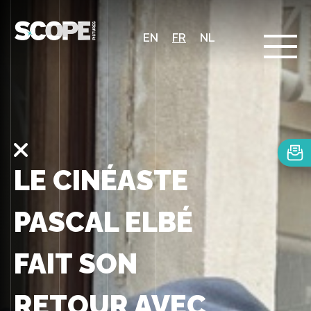
EN
FR
NL
LE CINÉASTE
PASCAL ELBÉ
FAIT SON
RETOUR AVEC