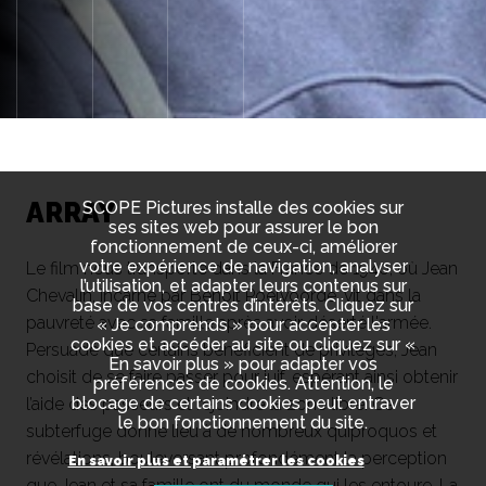
ARRAY
SCOPE Pictures installe des cookies sur
ses sites web pour assurer le bon
fonctionnement de ceux-ci, améliorer
votre expérience de navigation, analyser
Le film nous transporte dans la France de 1940, où Jean
l’utilisation, et adapter leurs contenus sur
Chevalin, incarné par Benoît Poelvoorde, vit dans la
base de vos centres d’intérêts. Cliquez sur
pauvreté avec sa famille après avoir déserté l'armée.
« Je comprends » pour accepter les
cookies et accéder au site ou cliquez sur «
Persuadé que certains bénéficient de privilèges, Jean
En savoir plus » pour adapter vos
choisit de se faire passer pour juif, espérant ainsi obtenir
préférences de cookies. Attention, le
blocage de certains cookies peut entraver
l’aide des passeurs et rejoindre la zone libre. Ce
le bon fonctionnement du site.
subterfuge donne lieu à de nombreux quiproquos et
révélations, bouleversant profondément la perception
En savoir plus et paramétrer les cookies
que Jean et sa famille ont du monde qui les entoure. La