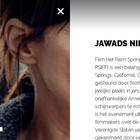
JAWADS NI
Film Het Palm Spring
PSIFF) is een belang
Springs, Californië
gesteund door Norte
jaarlijks plaats in j
onafhankelijke Amer
schijnwerpers te ric
is het evenement u
filmmakers over de 
T
Verenigde Staten va
gekenmerkt door ve