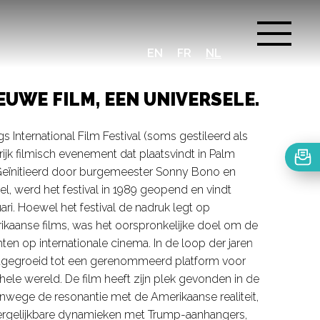
EN
FR
NL
EUWE FILM, EEN UNIVERSELE.
s International Film Festival (soms gestileerd als
rijk filmisch evenement dat plaatsvindt in Palm
. Geïnitieerd door burgemeester Sonny Bono en
l, werd het festival in 1989 geopend en vindt
anuari. Hoewel het festival de nadruk legt op
ikaanse films, was het oorspronkelijke doel om de
hten op internationale cinema. In de loop der jaren
itgegroeid tot een gerenommeerd platform voor
hele wereld. De film heeft zijn plek gevonden in de
nwege de resonantie met de Amerikaanse realiteit,
rgelijkbare dynamieken met Trump-aanhangers,