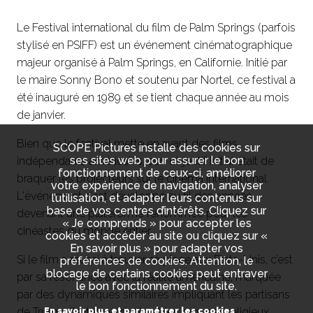
Le Festival international du film de Palm Springs (parfois
stylisé en PSIFF) est un événement cinématographique
majeur organisé à Palm Springs, en Californie. Initié par
le maire Sonny Bono et soutenu par Nortel, ce festival a
été inauguré en 1989 et se tient chaque année au mois
de janvier.
Bien que le festival mette en avant des films
SCOPE Pictures installe des cookies sur
ses sites web pour assurer le bon
indépendants américains, son objectif initial était de
fonctionnement de ceux-ci, améliorer
braquer les projecteurs sur le cinéma international.
votre expérience de navigation, analyser
L'événement s'est développé au fil des années,
l’utilisation, et adapter leurs contenus sur
base de vos centres d’intérêts. Cliquez sur
devenant une plateforme renommée pour les
« Je comprends » pour accepter les
cinéastes du monde entier.
cookies et accéder au site ou cliquez sur «
En savoir plus » pour adapter vos
Si le film a réussi à trouver sa place aux Etats-Unis, c’est
préférences de cookies. Attention, le
blocage de certains cookies peut entraver
par sa résonance avec la réalité américaine, marquée
le bon fonctionnement du site.
par des dynamiques similaires impliquant les partisans
de Trump, l'extrême droite et les groupes religieux.
En savoir plus et paramétrer les cookies